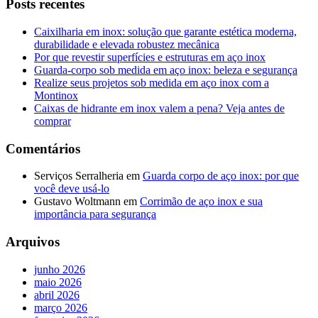
Posts recentes
Caixilharia em inox: solução que garante estética moderna,
durabilidade e elevada robustez mecânica
Por que revestir superfícies e estruturas em aço inox
Guarda-corpo sob medida em aço inox: beleza e segurança
Realize seus projetos sob medida em aço inox com a
Montinox
Caixas de hidrante em inox valem a pena? Veja antes de
comprar
Comentários
Serviços Serralheria
em
Guarda corpo de aço inox: por que
você deve usá-lo
Gustavo Woltmann
em
Corrimão de aço inox e sua
importância para segurança
Arquivos
junho 2026
maio 2026
abril 2026
março 2026