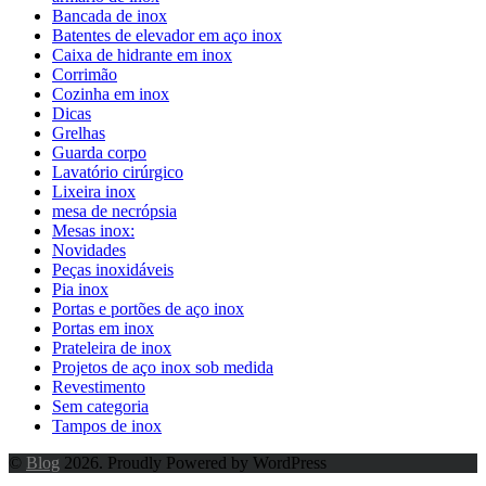
Bancada de inox
Batentes de elevador em aço inox
Caixa de hidrante em inox
Corrimão
Cozinha em inox
Dicas
Grelhas
Guarda corpo
Lavatório cirúrgico
Lixeira inox
mesa de necrópsia
Mesas inox:
Novidades
Peças inoxidáveis
Pia inox
Portas e portões de aço inox
Portas em inox
Prateleira de inox
Projetos de aço inox sob medida
Revestimento
Sem categoria
Tampos de inox
©
Blog
2026. Proudly Powered by WordPress