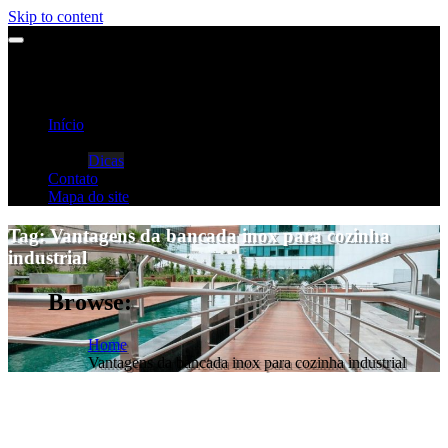
Skip to content
Início
Categorias
Dicas
Contato
Mapa do site
Tag:
Vantagens da bancada inox para cozinha
industrial
Browse:
Home
Vantagens da bancada inox para cozinha industrial